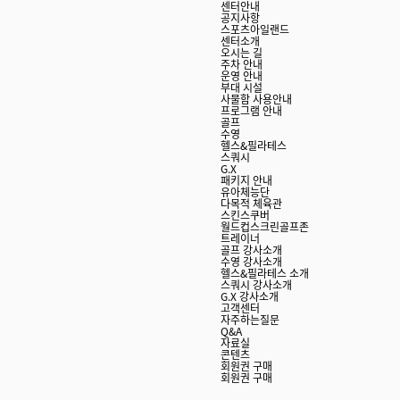
센터안내
공지사항
스포츠아일랜드
센터소개
오시는 길
주차 안내
운영 안내
부대 시설
사물함 사용안내
프로그램 안내
골프
수영
헬스&필라테스
스쿼시
G.X
패키지 안내
유아체능단
다목적 체육관
스킨스쿠버
월드컵스크린골프존
트레이너
골프 강사소개
수영 강사소개
헬스&필라테스 소개
스쿼시 강사소개
G.X 강사소개
고객센터
자주하는질문
Q&A
자료실
콘텐츠
회원권 구매
회원권 구매