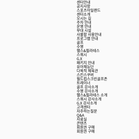
센터안내
공지사항
스포츠아일랜드
센터소개
오시는 길
주차 안내
운영 안내
부대 시설
사물함 사용안내
프로그램 안내
골프
수영
헬스&필라테스
스쿼시
G.X
패키지 안내
유아체능단
다목적 체육관
스킨스쿠버
월드컵스크린골프존
트레이너
골프 강사소개
수영 강사소개
헬스&필라테스 소개
스쿼시 강사소개
G.X 강사소개
고객센터
자주하는질문
Q&A
자료실
콘텐츠
회원권 구매
회원권 구매