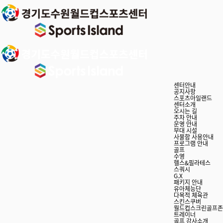
센터안내
공지사항
스포츠아일랜드
센터소개
오시는 길
주차 안내
운영 안내
부대 시설
사물함 사용안내
프로그램 안내
골프
수영
헬스&필라테스
스쿼시
G.X
패키지 안내
유아체능단
다목적 체육관
스킨스쿠버
월드컵스크린골프존
트레이너
골프 강사소개